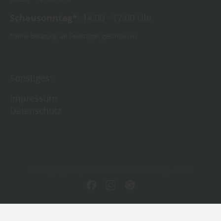
Schausonntag*:
14:00 - 17:00 Uhr
*ohne Beratung, an Feiertagen geschlossen
Sonstiges:
Impressum
Datenschutz
Copyright by Holz Niehaus Sedelsberg - 2026
In Kooperation mit dem