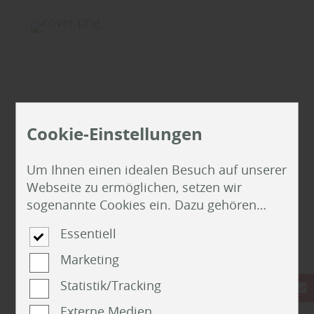
Cookie-Einstellungen
Um Ihnen einen idealen Besuch auf unserer
Webseite zu ermöglichen, setzen wir
sogenannte Cookies ein. Dazu gehören
unter anderem Cookies, die für die
Essentiell
Steuerung und den reibungslosen Betrieb
unserer kommerziellen Unternehmensseite
Marketing
Gunreben - G-Park 3-Schicht Eiche
notwendig sind. Zusätzlich verwenden wir
Antikdiele
Statistik/Tracking
Cookies zur anonymen Erhebung von
100% Best Quality Planks
Statistiken sowie solche, die zur
Externe Medien