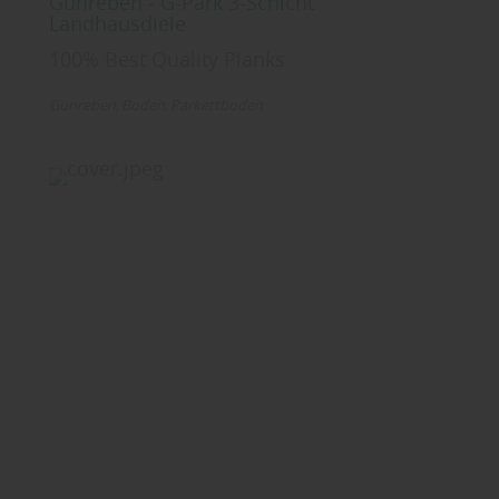
Gunreben - G-Park 3-Schicht
Landhausdiele
100% Best Quality Planks
Gunreben
Boden
Parkettboden