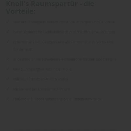
Knoll's Raumspartür - die
Vorteile:
saubere Montage in bereits vorhandene Zargen und Bandteile
hoher Komfort für Gehbehinderte in barrierefreier Ausführung
erhältlich in Holz, Ganzglas und als Funktionstür in Norm- und
Sondermaß
anpassbar an verschiedene Herstelleroberflächen und Designs
kein Durchgangsverlust in der Höhe
stabiles Türblatt ab 40 mm Stärke
leichte und geräuscharme Führung
fließender Fußbodenübergang ohne Bodenlaufschiene