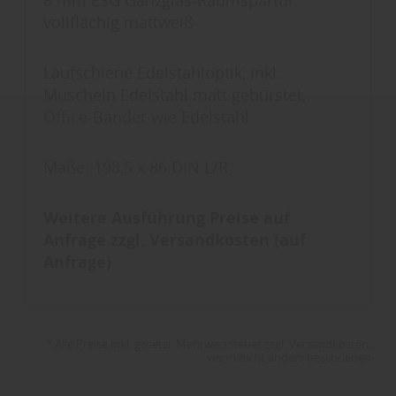
Datenschutzhinweisen
finden Sie weitere
vollflächig mattweiß
entsprechende Informationen.
Laufschiene Edelstahloptik, inkl.
Muscheln Edelstahl matt gebürstet,
Office-Bänder wie Edelstahl
Maße: 198,5 x 86 DIN L/R
Weitere Ausführung Preise auf
Anfrage
zzgl. Versandkosten (auf
Anfrage)
* Alle Preise inkl. gesetzl. Mehrwertsteuer zzgl. Versandkosten,
wenn nicht anders beschrieben