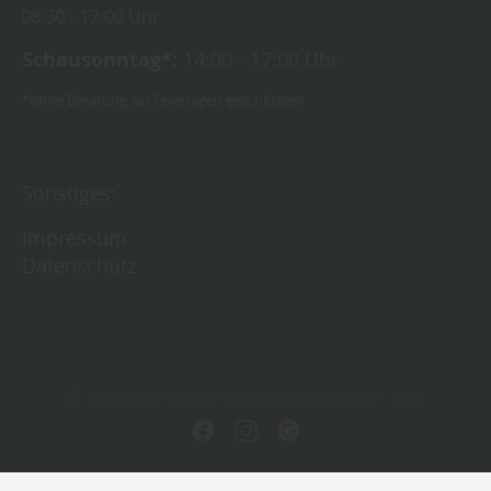
08:30
12:00 Uhr
Schausonntag*:
14:00 - 17:00 Uhr
*ohne Beratung, an Feiertagen geschlossen
Sonstiges:
Impressum
Datenschutz
Copyright by Holz Niehaus Sedelsberg - 2026