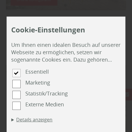
Cookie-Einstellungen
Die Top-Kategorien bei unseren
Um Ihnen einen idealen Besuch auf unserer
Kunden
Webseite zu ermöglichen, setzen wir
sogenannte Cookies ein. Dazu gehören
unter anderem Cookies, die für die
Essentiell
Steuerung und den reibungslosen Betrieb
unserer kommerziellen Unternehmensseite
Marketing
notwendig sind. Zusätzlich verwenden wir
Statistik/Tracking
Cookies zur anonymen Erhebung von
Statistiken sowie solche, die zur
Externe Medien
Ausspielung und Anzeige personalisierter
Inhalte auch nach dem Besuch unserer
Details anzeigen
Webseite eingesetzt werden können. Durch