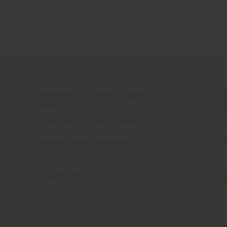
Gunreben - G-Park 3-Schicht Eiche
G
Classic
L
100% Best Quality Planks
1
Gunreben
Boden
Parkettboden
G