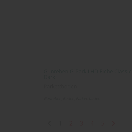
Gunreben G-Park LHD Eiche Classic
Dark
Parkettboden
Gunreben
Boden
Parkettboden
1
2
3
4
5