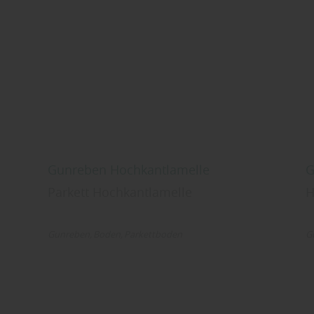
Gunreben Hochkantlamelle
G
Parkett Hochkantlamelle
H
Gunreben
Boden
Parkettboden
G