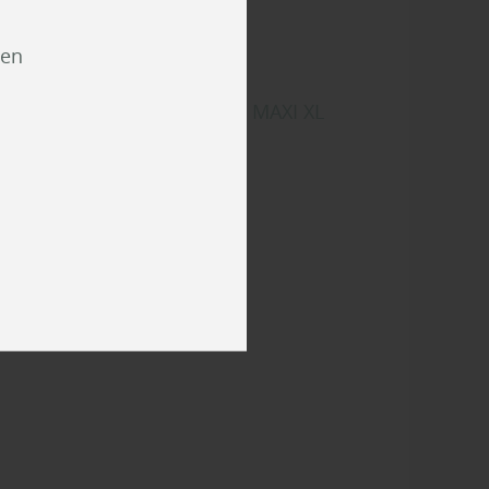
ien
unreben - G-Park 2-Schicht MAXI XL
00 % Best Quality Planks
unreben
Boden
Parkettboden