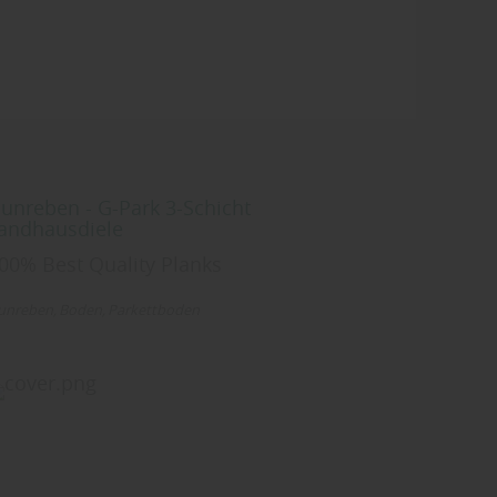
unreben - G-Park 3-Schicht
andhausdiele
00% Best Quality Planks
unreben
Boden
Parkettboden