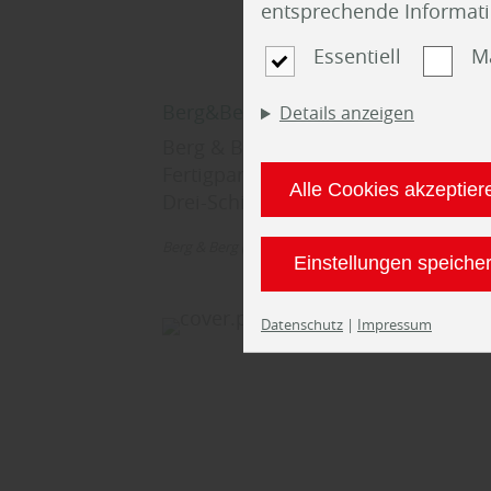
entsprechende Informat
Essentiell
M
Berg&Berg 2-Schicht-Parkett
Details anzeigen
Berg & Berg von Barth & Co -
Fertigparkett, Zweischicht-Parkett,
Alle Cookies akzeptier
Drei-Schicht-Parkett
Berg & Berg (Barth & Co.)
Boden
Parkettboden
Einstellungen speiche
Datenschutz
|
Impressum