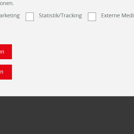
ionen.
arketing
Statistik/Tracking
Externe Med
Berg&Berg 3-Schicht-Parkett
G
Berg & Berg von Barth & Co -
1
Fertigparkett, Zweischicht-Parkett,
en
Drei-Schicht-Parkett
Berg & Berg (Barth & Co.)
Boden
Parkettboden
G
rn