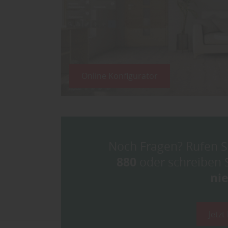
Online Konfigurator
Noch Fragen? Rufen S
880
oder schreiben S
ni
Jetzt