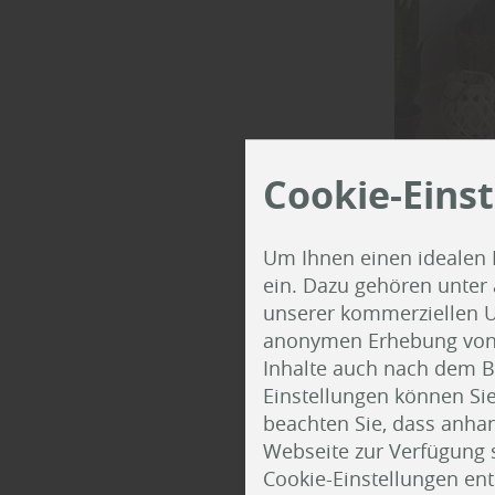
Cookie-Eins
Holz 
Um Ihnen einen idealen 
Eige
ein. Dazu gehören unter
unserer kommerziellen U
Zimm
anonymen Erhebung von St
Inhalte auch nach dem B
Einstellungen können Sie
Auch bei Z
beachten Sie, dass anhand
Wohnungsab
Webseite zur Verfügung s
und minde
Cookie-Einstellungen en
RAL -GZ426