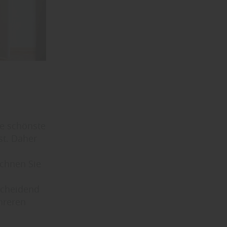
ie schönste
st. Daher
chnen Sie
e
scheidend
hreren