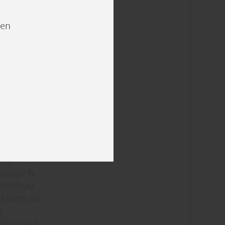
heizt) und
ien
haus in
der eigenen
n. Ein
Thema
lemente mit
n
ungen an
gruppe N
llschutz
Fällen die
r
tür stark