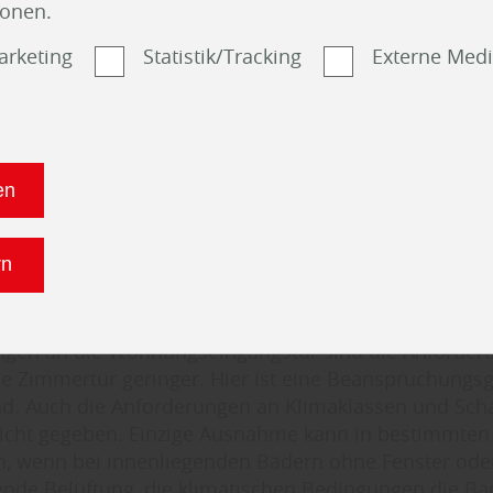
ionen.
 versehen, die dem Verzug des Türblattes bei großen
unterschieden z. B. zwischen Treppenhaus (nicht be
arketing
Statistik/Tracking
Externe Med
neren entgegenwirkt.", so erfährt man bei Holz Nie
.
us weiter: "Auch der Schallschutz sollte zum Schutz 
re bei Wohnungsabschlusstüren berücksichtigt werde
en
ichtiger Punkt bei Wohnungsabschlusstüren ist das 
hutz. Deshalb sollten hier nur geprüfte Sicherheitse
und Sperrbügel verwendet werden."
rn
us, Fachmann für die Region Friesoythe, Oldenburg,
rg, Papenburg und Leer: „Im Gegensatz zu den hohe
ngen an die Wohnungseingangstür sind die Anforder
e Zimmertür geringer. Hier ist eine Beanspruchungs
d. Auch die Anforderungen an Klimaklassen und Scha
nicht gegeben. Einzige Ausnahme kann in bestimmten 
n, wenn bei innenliegenden Bädern ohne Fenster ode
nde Belüftung, die klimatischen Bedingungen die Bad