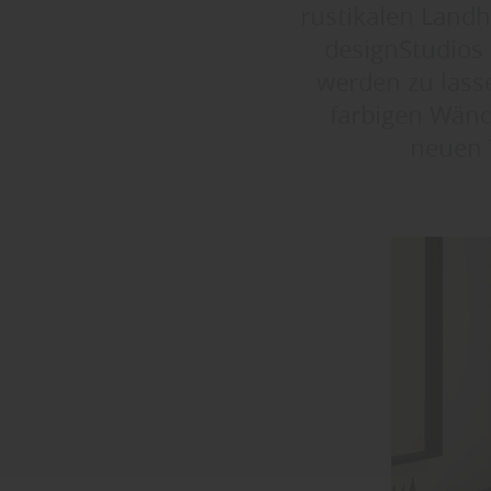
rustikalen Landh
designStudios 
werden zu lass
farbigen Wänd
neuen T