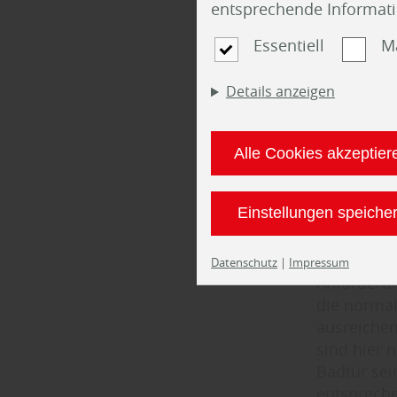
entsprechende Informat
Alueinlage
Temperatur
Essentiell
M
Wohnungsin
Sedelsberg
Details anzeigen
Holz Nieha
Privatsphä
Alle Cookies akzeptier
weiterer w
Einbruchsc
Türspion 
Einstellungen speiche
Holz Nieha
Cloppenbu
Datenschutz
|
Impressum
Anforderu
die normal
ausreichen
sind hier 
Badtür sei
entspreche