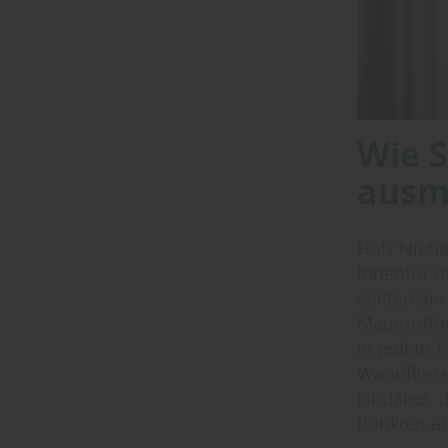
Wie S
ausm
Holz Nieha
Innentür n
sollten Si
Maueröffn
in jedem F
Wandfliese
ist dabei,
Punkten an