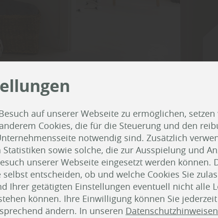
tellungen
Niehaus: „Die wichtigsten
Besuch auf unserer Webseite zu ermöglichen, setzen
nschaften moderner
 anderem Cookies, die für die Steuerung und den reib
nternehmensseite notwendig sind. Zusätzlich verwen
ertüren“
atistiken sowie solche, die zur Ausspielung und Anz
esuch unserer Webseite eingesetzt werden können. 
 selbst entscheiden, ob und welche Cookies Sie zula
immertüren ist der Einsatzbereich zu beachten. So so
 Ihrer getätigten Einstellungen eventuell nicht alle 
schlusstüren mindestens der Klimaklasse II, besser 
tehen können. Ihre Einwilligung können Sie jederzei
stens Beanspruchungsgruppe N, besser M entsprec
tsprechend ändern. In unseren
Datenschutzhinweisen
). "Diese Türen sind mit einem Stabilisator bzw. eine