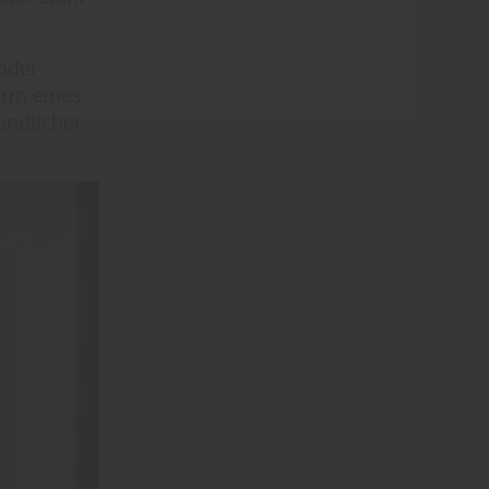
oder
orm eines
undlicher