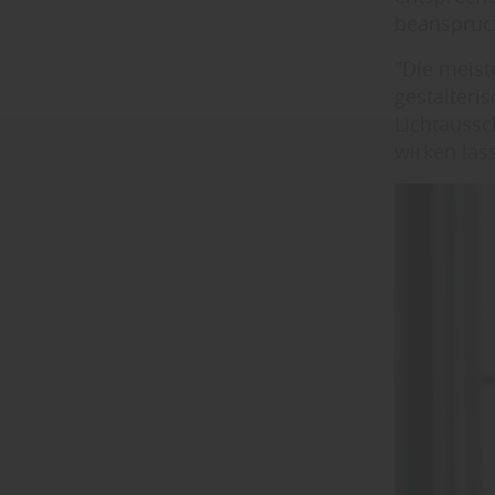
beanspruc
"Die meist
gestalteri
Lichtaussc
wirken las