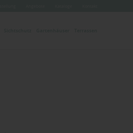
stellung
Angebote
Kataloge
Kontakt
Sichtschutz
Gartenhäuser
Terrassen