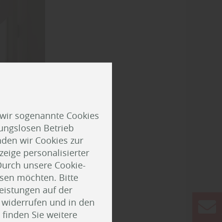
 wir sogenannte Cookies
ungslosen Betrieb
den wir Cookies zur
eige personalisierter
Durch unsere Cookie-
ssen möchten. Bitte
llten
Leistungen auf der
Klasse III
t widerrufen und in den
hen (gemäß
finden Sie weitere
r