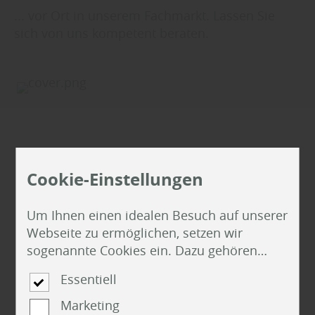
... vor Ort in unserem Fachmarkt. Lassen Sie
sich von uns kompetent beraten.
Cookie-Einstellungen
Um Ihnen einen idealen Besuch auf unserer
Webseite zu ermöglichen, setzen wir
sogenannte Cookies ein. Dazu gehören
unter anderem Cookies, die für die
Essentiell
Steuerung und den reibungslosen Betrieb
unserer kommerziellen Unternehmensseite
Marketing