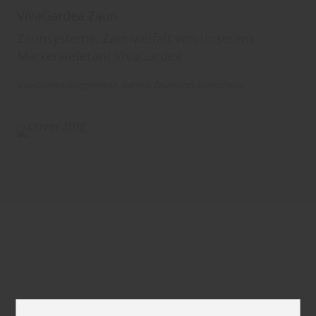
VivaGardea Zaun
Zaunsysteme, Zaunvielfalt von unserem
Markenlieferant VivaGardea
VivaGardea Roggemann
Garten
Zaun und Sichtschutz