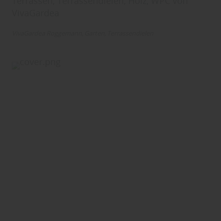
Terrassen, Terrassendielen, Holz, WPC von
VivaGardea
VivaGardea Roggemann
Garten
Terrassendielen