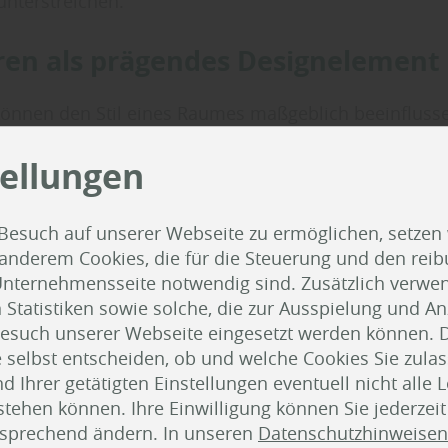
nterstreichen.
ren als prägendes Designelement
können den Stil eines Raumes maßgeblich beeinflusse
en geometrischen Struktur
und der Kombination au
leihen sie jedem Raum ein
elegantes, modernes Au
tellungen
 sind der perfekte Kompromiss zwischen Offenheit u
“, berät man bei Holz Niehaus in Sedelsberg. Sie las
Besuch auf unserer Webseite zu ermöglichen, setzen
nd wirken zugleich als
visuelles Statement
, das d
 anderem Cookies, die für die Steuerung und den reib
t und ihm mehr Tiefe verleiht.
nternehmensseite notwendig sind. Zusätzlich verwen
atistiken sowie solche, die zur Ausspielung und Anz
esuch unserer Webseite eingesetzt werden können. 
 selbst entscheiden, ob und welche Cookies Sie zula
 Ihrer getätigten Einstellungen eventuell nicht alle 
tehen können. Ihre Einwilligung können Sie jederzei
tsprechend ändern. In unseren
Datenschutzhinweisen