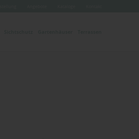
stellung
Angebote
Kataloge
Kontakt
Sichtschutz
Gartenhäuser
Terrassen