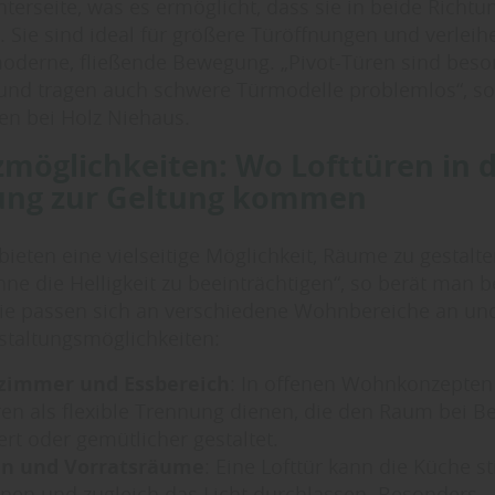
terseite, was es ermöglicht, dass sie in beide Richtu
. Sie sind ideal für größere Türöffnungen und verle
oderne, fließende Bewegung. „Pivot-Türen sind bes
 und tragen auch schwere Türmodelle problemlos“, so
en bei Holz Niehaus.
zmöglichkeiten: Wo Lofttüren in 
ng zur Geltung kommen
 bieten eine vielseitige Möglichkeit, Räume zu gestalt
hne die Helligkeit zu beeinträchtigen“, so berät man b
ie passen sich an verschiedene Wohnbereiche an un
estaltungsmöglichkeiten:
immer und Essbereich
: In offenen Wohnkonzepte
ren als flexible Trennung dienen, die den Raum bei B
ert oder gemütlicher gestaltet.
n und Vorratsräume
: Eine Lofttür kann die Küche sti
nen und zugleich das Licht durchlassen. Besonders