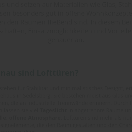
 und setzen auf Materialien wie Glas, Stah
ssen besonders gut in offene Wohnkonzepte,
n den Räumen fließend sind. In diesem Bei
schaften, Einsatzmöglichkeiten und Vorteile
genauer an.
nau sind Lofttüren?
 stehen für Stabilität und minimalistisches Design“, e
iehaus in Sedelsberg. Sie bestehen meist aus Glas u
en, die an industrielle Trennwände erinnern. Durch 
n lassen sie viel
Tageslicht
in abgetrennte Räume un
lle, offene Atmosphäre
. Lofttüren sind mehr als nu
esignelemente, die den Raum gestalten und den Chara